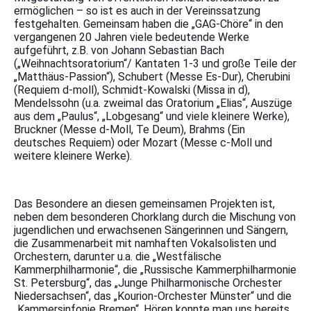
ermöglichen – so ist es auch in der Vereinssatzung
festgehalten. Gemeinsam haben die „GAG-Chöre“ in den
vergangenen 20 Jahren viele bedeutende Werke
aufgeführt, z.B. von Johann Sebastian Bach
(„Weihnachtsoratorium“/ Kantaten 1-3 und große Teile der
„Matthäus-Passion“), Schubert (Messe Es-Dur), Cherubini
(Requiem d-moll), Schmidt-Kowalski (Missa in d),
Mendelssohn (u.a. zweimal das Oratorium „Elias“, Auszüge
aus dem „Paulus“, „Lobgesang“ und viele kleinere Werke),
Bruckner (Messe d-Moll, Te Deum), Brahms (Ein
deutsches Requiem) oder Mozart (Messe c-Moll und
weitere kleinere Werke).
Das Besondere an diesen gemeinsamen Projekten ist,
neben dem besonderen Chorklang durch die Mischung von
jugendlichen und erwachsenen Sängerinnen und Sängern,
die Zusammenarbeit mit namhaften Vokalsolisten und
Orchestern, darunter u.a. die „Westfälische
Kammerphilharmonie“, die „Russische Kammerphilharmonie
St. Petersburg“, das „Junge Philharmonische Orchester
Niedersachsen“, das „Kourion-Orchester Münster“ und die
„Kammersinfonie Bremen“. Hören konnte man uns bereits